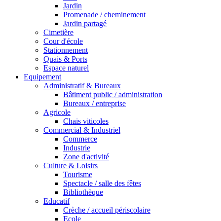
Jardin
Promenade / cheminement
Jardin partagé
Cimetière
Cour d'école
Stationnement
Quais & Ports
Espace naturel
Equipement
Administratif & Bureaux
Bâtiment public / administration
Bureaux / entreprise
Agricole
Chais viticoles
Commercial & Industriel
Commerce
Industrie
Zone d'activité
Culture & Loisirs
Tourisme
Spectacle / salle des fêtes
Bibliothèque
Educatif
Crèche / accueil périscolaire
Ecole