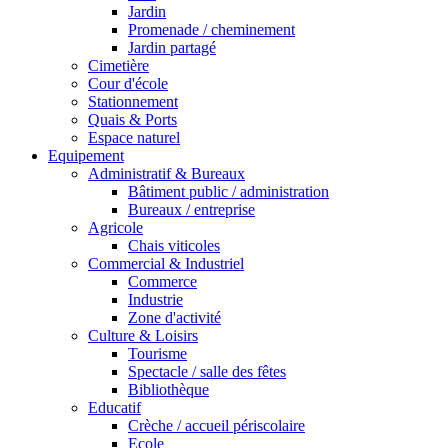
Jardin
Promenade / cheminement
Jardin partagé
Cimetière
Cour d'école
Stationnement
Quais & Ports
Espace naturel
Equipement
Administratif & Bureaux
Bâtiment public / administration
Bureaux / entreprise
Agricole
Chais viticoles
Commercial & Industriel
Commerce
Industrie
Zone d'activité
Culture & Loisirs
Tourisme
Spectacle / salle des fêtes
Bibliothèque
Educatif
Crèche / accueil périscolaire
Ecole