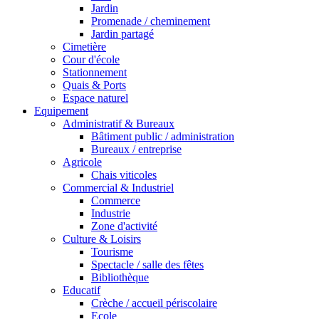
Jardin
Promenade / cheminement
Jardin partagé
Cimetière
Cour d'école
Stationnement
Quais & Ports
Espace naturel
Equipement
Administratif & Bureaux
Bâtiment public / administration
Bureaux / entreprise
Agricole
Chais viticoles
Commercial & Industriel
Commerce
Industrie
Zone d'activité
Culture & Loisirs
Tourisme
Spectacle / salle des fêtes
Bibliothèque
Educatif
Crèche / accueil périscolaire
Ecole