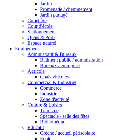
Jardin
Promenade / cheminement
Jardin partagé
Cimetière
Cour d'école
Stationnement
Quais & Ports
Espace naturel
Equipement
Administratif & Bureaux
Bâtiment public / administration
Bureaux / entreprise
Agricole
Chais viticoles
Commercial & Industriel
Commerce
Industrie
Zone d'activité
Culture & Loisirs
Tourisme
Spectacle / salle des fêtes
Bibliothèque
Educatif
Crèche / accueil périscolaire
Ecole