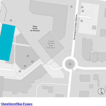
r
OpenStreetMap France