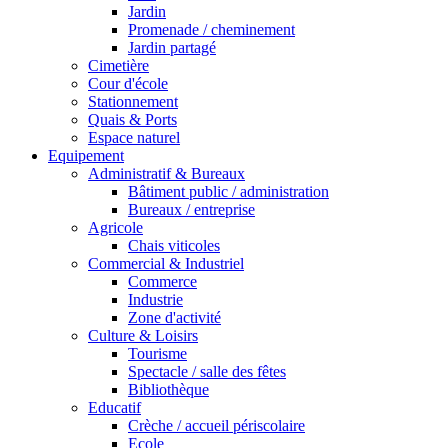
Jardin
Promenade / cheminement
Jardin partagé
Cimetière
Cour d'école
Stationnement
Quais & Ports
Espace naturel
Equipement
Administratif & Bureaux
Bâtiment public / administration
Bureaux / entreprise
Agricole
Chais viticoles
Commercial & Industriel
Commerce
Industrie
Zone d'activité
Culture & Loisirs
Tourisme
Spectacle / salle des fêtes
Bibliothèque
Educatif
Crèche / accueil périscolaire
Ecole