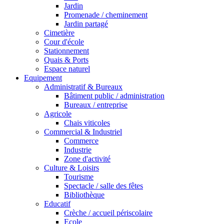
Jardin
Promenade / cheminement
Jardin partagé
Cimetière
Cour d'école
Stationnement
Quais & Ports
Espace naturel
Equipement
Administratif & Bureaux
Bâtiment public / administration
Bureaux / entreprise
Agricole
Chais viticoles
Commercial & Industriel
Commerce
Industrie
Zone d'activité
Culture & Loisirs
Tourisme
Spectacle / salle des fêtes
Bibliothèque
Educatif
Crèche / accueil périscolaire
Ecole