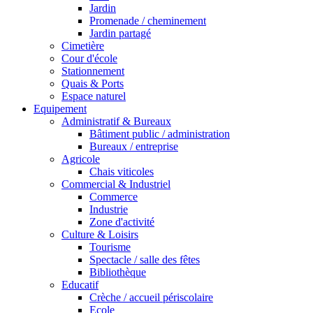
Jardin
Promenade / cheminement
Jardin partagé
Cimetière
Cour d'école
Stationnement
Quais & Ports
Espace naturel
Equipement
Administratif & Bureaux
Bâtiment public / administration
Bureaux / entreprise
Agricole
Chais viticoles
Commercial & Industriel
Commerce
Industrie
Zone d'activité
Culture & Loisirs
Tourisme
Spectacle / salle des fêtes
Bibliothèque
Educatif
Crèche / accueil périscolaire
Ecole